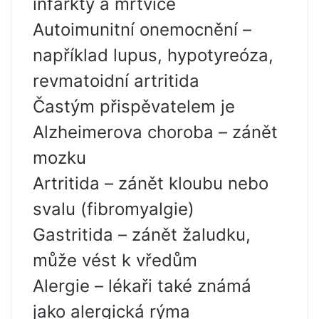
infarkty a mrtvice
Autoimunitní onemocnění –
například lupus, hypotyreóza,
revmatoidní artritida
Častým přispěvatelem je
Alzheimerova choroba – zánět
mozku
Artritida – zánět kloubu nebo
svalu (fibromyalgie)
Gastritida – zánět žaludku,
může vést k vředům
Alergie – lékaři také známá
jako alergická rýma