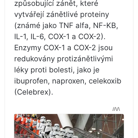
způsobující zánět, které
vytvářejí zánětlivé proteiny
(známé jako TNF alfa, NF-KB,
IL-1, IL-6, COX-1 a COX-2).
Enzymy COX-1 a COX-2 jsou
redukovány protizánětlivými
léky proti bolesti, jako je
ibuprofen, naproxen, celekoxib
(Celebrex).