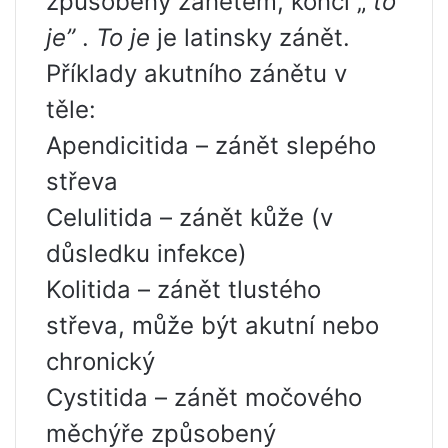
způsobeny zánětem, končí „
to
je”
.
To je
je latinsky zánět.
Příklady akutního zánětu v
těle:
Apendicitida – zánět slepého
střeva
Celulitida – zánět kůže (v
důsledku infekce)
Kolitida – zánět tlustého
střeva, může být akutní nebo
chronický
Cystitida – zánět močového
měchýře způsobený