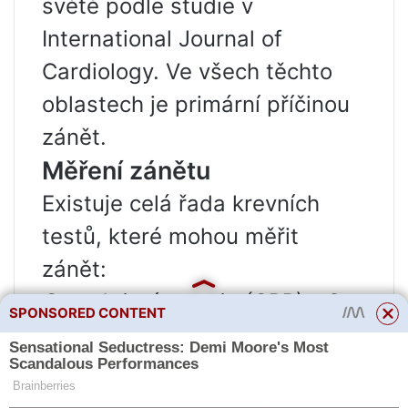
světě podle studie v
International Journal of
Cardiology. Ve všech těchto
oblastech je primární příčinou
zánět.
Měření zánětu
Existuje celá řada krevních
testů, které mohou měřit
zánět:
C-reaktivní protein (CRP)
– C-
SPONSORED CONTENT
reaktivní protein produkovaný
játry se zvyšuje, pokud dojde k
poranění tkáně, zánětu nebo