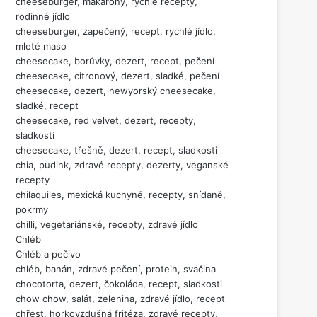
cheeseburger, makarony, rychlé recepty,
rodinné jídlo
cheeseburger, zapečený, recept, rychlé jídlo,
mleté maso
cheesecake, borůvky, dezert, recept, pečení
cheesecake, citronový, dezert, sladké, pečení
cheesecake, dezert, newyorský cheesecake,
sladké, recept
cheesecake, red velvet, dezert, recepty,
sladkosti
cheesecake, třešně, dezert, recept, sladkosti
chia, pudink, zdravé recepty, dezerty, veganské
recepty
chilaquiles, mexická kuchyně, recepty, snídaně,
pokrmy
chilli, vegetariánské, recepty, zdravé jídlo
Chléb
Chléb a pečivo
chléb, banán, zdravé pečení, protein, svačina
chocotorta, dezert, čokoláda, recept, sladkosti
chow chow, salát, zelenina, zdravé jídlo, recept
chřest, horkovzdušná fritéza, zdravé recepty,