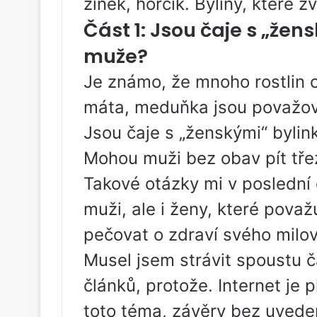
zinek, hořčík. Byliny, které z
Část 1: Jsou čaje s „že
muže?
Je známo, že mnoho rostlin 
máta, meduňka jsou považová
Jsou čaje s „ženskými“ byli
Mohou muži bez obav pít tře
Takové otázky mi v poslední
muži, ale i ženy, které pova
pečovat o zdraví svého milo
Musel jsem strávit spoustu č
článků, protože. Internet je 
toto téma, závěry bez uvede