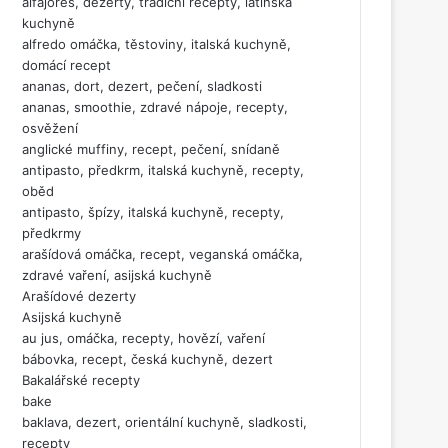
alfajores, dezerty, tradiční recepty, latinská
kuchyně
alfredo omáčka, těstoviny, italská kuchyně,
domácí recept
ananas, dort, dezert, pečení, sladkosti
ananas, smoothie, zdravé nápoje, recepty,
osvěžení
anglické muffiny, recept, pečení, snídaně
antipasto, předkrm, italská kuchyně, recepty,
oběd
antipasto, špízy, italská kuchyně, recepty,
předkrmy
arašídová omáčka, recept, veganská omáčka,
zdravé vaření, asijská kuchyně
Arašídové dezerty
Asijská kuchyně
au jus, omáčka, recepty, hovězí, vaření
bábovka, recept, česká kuchyně, dezert
Bakalářské recepty
bake
baklava, dezert, orientální kuchyně, sladkosti,
recepty