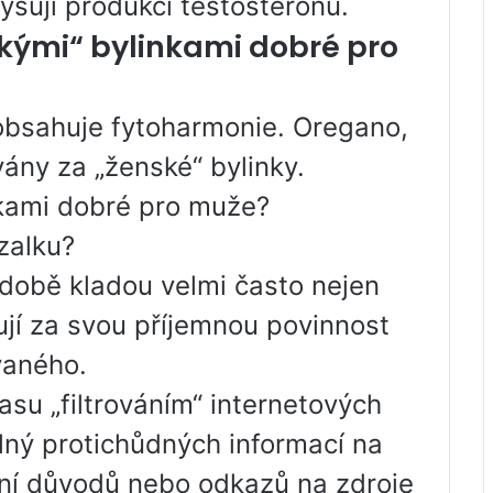
vyšují produkci testosteronu.
nskými“ bylinkami dobré pro
obsahuje fytoharmonie. Oregano,
ny za „ženské“ bylinky.
nkami dobré pro muže?
zalku?
 době kladou velmi často nejen
žují za svou příjemnou povinnost
vaného.
asu „filtrováním“ internetových
plný protichůdných informací na
ní důvodů nebo odkazů na zdroje