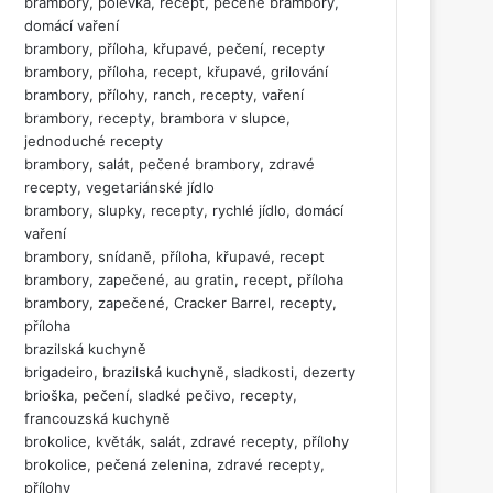
brambory, polévka, recept, pečené brambory,
domácí vaření
brambory, příloha, křupavé, pečení, recepty
brambory, příloha, recept, křupavé, grilování
brambory, přílohy, ranch, recepty, vaření
brambory, recepty, brambora v slupce,
jednoduché recepty
brambory, salát, pečené brambory, zdravé
recepty, vegetariánské jídlo
brambory, slupky, recepty, rychlé jídlo, domácí
vaření
brambory, snídaně, příloha, křupavé, recept
brambory, zapečené, au gratin, recept, příloha
brambory, zapečené, Cracker Barrel, recepty,
příloha
brazilská kuchyně
brigadeiro, brazilská kuchyně, sladkosti, dezerty
brioška, pečení, sladké pečivo, recepty,
francouzská kuchyně
brokolice, květák, salát, zdravé recepty, přílohy
brokolice, pečená zelenina, zdravé recepty,
přílohy