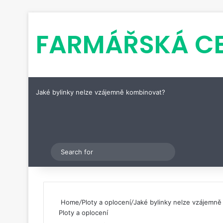
FARMÁŘSKÁ C
Jaké bylinky nelze vzájemně kombinovat?
Pinterest
Switch skin
Search
for
Home
/
Ploty a oplocení
/
Jaké bylinky nelze vzájemně
Ploty a oplocení