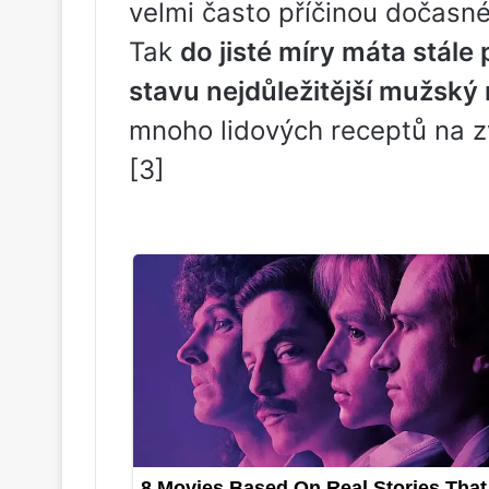
velmi často příčinou dočasn
Tak
do jisté míry máta stál
stavu nejdůležitější mužsk
mnoho lidových receptů na z
[3]