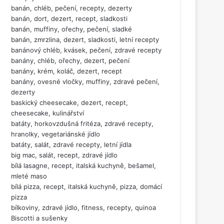
banán, chléb, pečení, recepty, dezerty
banán, dort, dezert, recept, sladkosti
banán, muffiny, ořechy, pečení, sladké
banán, zmrzlina, dezert, sladkosti, letní recepty
banánový chléb, kvásek, pečení, zdravé recepty
banány, chléb, ořechy, dezert, pečení
banány, krém, koláč, dezert, recept
banány, ovesné vločky, muffiny, zdravé pečení,
dezerty
baskický cheesecake, dezert, recept,
cheesecake, kulinářství
batáty, horkovzdušná fritéza, zdravé recepty,
hranolky, vegetariánské jídlo
batáty, salát, zdravé recepty, letní jídla
big mac, salát, recept, zdravé jídlo
bílá lasagne, recept, italská kuchyně, bešamel,
mleté maso
bílá pizza, recept, italská kuchyně, pizza, domácí
pizza
bílkoviny, zdravé jídlo, fitness, recepty, quinoa
Biscotti a sušenky