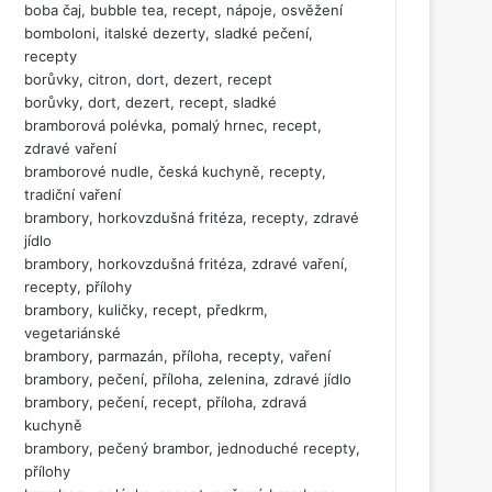
boba čaj, bubble tea, recept, nápoje, osvěžení
bomboloni, italské dezerty, sladké pečení,
recepty
borůvky, citron, dort, dezert, recept
borůvky, dort, dezert, recept, sladké
bramborová polévka, pomalý hrnec, recept,
zdravé vaření
bramborové nudle, česká kuchyně, recepty,
tradiční vaření
brambory, horkovzdušná fritéza, recepty, zdravé
jídlo
brambory, horkovzdušná fritéza, zdravé vaření,
recepty, přílohy
brambory, kuličky, recept, předkrm,
vegetariánské
brambory, parmazán, příloha, recepty, vaření
brambory, pečení, příloha, zelenina, zdravé jídlo
brambory, pečení, recept, příloha, zdravá
kuchyně
brambory, pečený brambor, jednoduché recepty,
přílohy