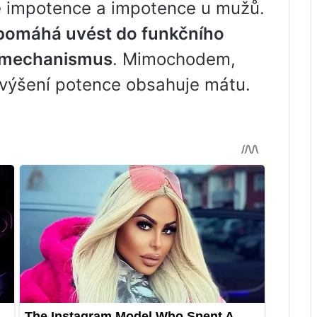
é impotence a impotence u mužů.
e pomáhá uvést do funkčního
ý mechanismus
. Mimochodem,
výšení potence obsahuje mátu.