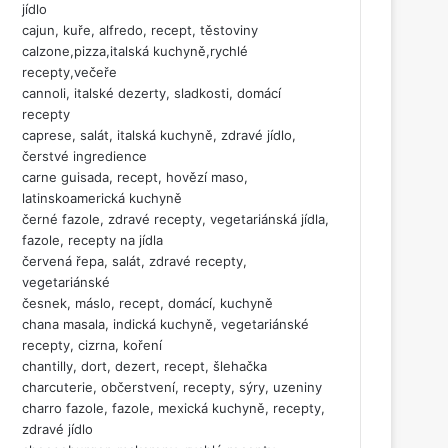
jídlo
cajun, kuře, alfredo, recept, těstoviny
calzone,pizza,italská kuchyně,rychlé
recepty,večeře
cannoli, italské dezerty, sladkosti, domácí
recepty
caprese, salát, italská kuchyně, zdravé jídlo,
čerstvé ingredience
carne guisada, recept, hovězí maso,
latinskoamerická kuchyně
černé fazole, zdravé recepty, vegetariánská jídla,
fazole, recepty na jídla
červená řepa, salát, zdravé recepty,
vegetariánské
česnek, máslo, recept, domácí, kuchyně
chana masala, indická kuchyně, vegetariánské
recepty, cizrna, koření
chantilly, dort, dezert, recept, šlehačka
charcuterie, občerstvení, recepty, sýry, uzeniny
charro fazole, fazole, mexická kuchyně, recepty,
zdravé jídlo