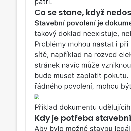
patří.
Co se stane, když nedo
Stavební povolení je dokume
takový doklad neexistuje, nel
Problémy mohou nastat i při
sítě, například na rozvod elek
stránek navíc může vzniknou
bude muset zaplatit pokutu
řádného povolení, mohou být
Příklad dokumentu udělující
Kdy je potřeba stavební
Aby bylo možné stavbu legáln