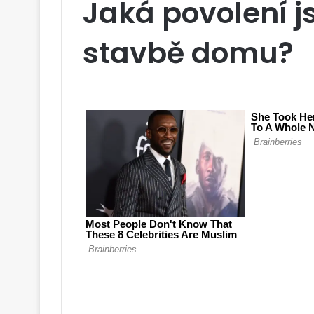
Jaká povolení j
stavbě domu?