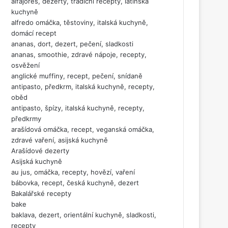
alfajores, dezerty, tradiční recepty, latinská
kuchyně
alfredo omáčka, těstoviny, italská kuchyně,
domácí recept
ananas, dort, dezert, pečení, sladkosti
ananas, smoothie, zdravé nápoje, recepty,
osvěžení
anglické muffiny, recept, pečení, snídaně
antipasto, předkrm, italská kuchyně, recepty,
oběd
antipasto, špízy, italská kuchyně, recepty,
předkrmy
arašídová omáčka, recept, veganská omáčka,
zdravé vaření, asijská kuchyně
Arašídové dezerty
Asijská kuchyně
au jus, omáčka, recepty, hovězí, vaření
bábovka, recept, česká kuchyně, dezert
Bakalářské recepty
bake
baklava, dezert, orientální kuchyně, sladkosti,
recepty