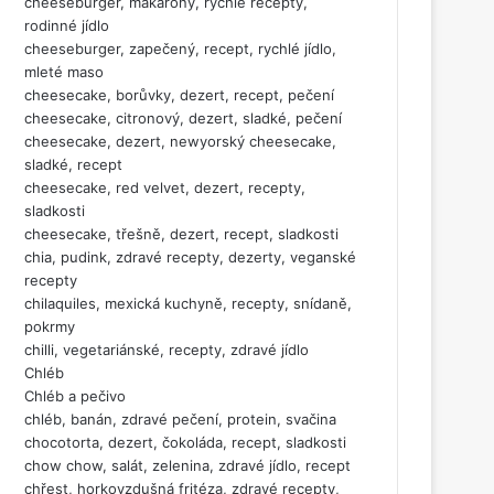
cheeseburger, makarony, rychlé recepty,
rodinné jídlo
cheeseburger, zapečený, recept, rychlé jídlo,
mleté maso
cheesecake, borůvky, dezert, recept, pečení
cheesecake, citronový, dezert, sladké, pečení
cheesecake, dezert, newyorský cheesecake,
sladké, recept
cheesecake, red velvet, dezert, recepty,
sladkosti
cheesecake, třešně, dezert, recept, sladkosti
chia, pudink, zdravé recepty, dezerty, veganské
recepty
chilaquiles, mexická kuchyně, recepty, snídaně,
pokrmy
chilli, vegetariánské, recepty, zdravé jídlo
Chléb
Chléb a pečivo
chléb, banán, zdravé pečení, protein, svačina
chocotorta, dezert, čokoláda, recept, sladkosti
chow chow, salát, zelenina, zdravé jídlo, recept
chřest, horkovzdušná fritéza, zdravé recepty,