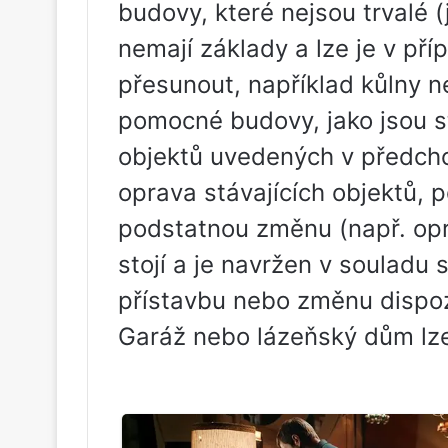
budovy, které nejsou trvalé 
nemají základy a lze je v př
přesunout, například kůlny n
pomocné budovy, jako jsou st
objektů uvedených v předcho
oprava stávajících objektů, p
podstatnou změnu (např. opra
stojí a je navržen v souladu
přístavbu nebo změnu dispoz
Garáž nebo lázeňský dům lze