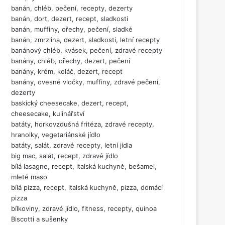
banán, chléb, pečení, recepty, dezerty
banán, dort, dezert, recept, sladkosti
banán, muffiny, ořechy, pečení, sladké
banán, zmrzlina, dezert, sladkosti, letní recepty
banánový chléb, kvásek, pečení, zdravé recepty
banány, chléb, ořechy, dezert, pečení
banány, krém, koláč, dezert, recept
banány, ovesné vločky, muffiny, zdravé pečení,
dezerty
baskický cheesecake, dezert, recept,
cheesecake, kulinářství
batáty, horkovzdušná fritéza, zdravé recepty,
hranolky, vegetariánské jídlo
batáty, salát, zdravé recepty, letní jídla
big mac, salát, recept, zdravé jídlo
bílá lasagne, recept, italská kuchyně, bešamel,
mleté maso
bílá pizza, recept, italská kuchyně, pizza, domácí
pizza
bílkoviny, zdravé jídlo, fitness, recepty, quinoa
Biscotti a sušenky