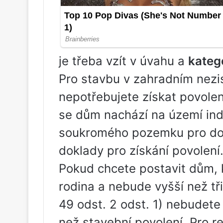
je třeba vzít v úvahu a
kateg
Pro stavbu v zahradním nezi
nepotřebujete získat povolen
se dům nachází na území ind
soukromého pozemku pro dom
doklady pro získání povolení
Pokud chcete postavit dům, 
rodina a nebude vyšší než tř
49 odst. 2 odst. 1) nebudete
než stavební povolení. Pro re