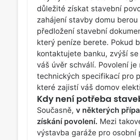
důležité získat stavební povo
zahájení stavby domu berou 
předložení stavební dokument
který peníze berete. Pokud 
kontaktujete banku, zvýší s
váš úvěr schválí. Povolení j
technických specifikací pro p
které zajistí váš domov elek
Kdy není potřeba stave
Současně,
v některých příp
získání povolení.
Mezi takové
výstavba garáže pro osobní p