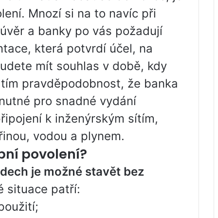
lení. Mnozí si na to navíc při
úvěr a banky po vás požadují
ace, která potvrdí účel, na
budete mít souhlas v době, kdy
e tím pravděpodobnost, že banka
e nutné pro snadné vydání
řipojení k inženýrským sítím,
třinou, vodou a plynem.
bní povolení?
adech je možné stavět bez
 situace patří:
oužití;