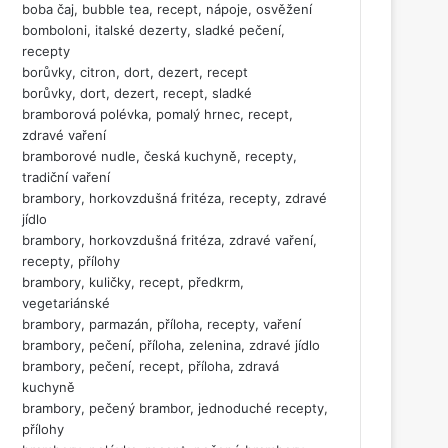
boba čaj, bubble tea, recept, nápoje, osvěžení
bomboloni, italské dezerty, sladké pečení,
recepty
borůvky, citron, dort, dezert, recept
borůvky, dort, dezert, recept, sladké
bramborová polévka, pomalý hrnec, recept,
zdravé vaření
bramborové nudle, česká kuchyně, recepty,
tradiční vaření
brambory, horkovzdušná fritéza, recepty, zdravé
jídlo
brambory, horkovzdušná fritéza, zdravé vaření,
recepty, přílohy
brambory, kuličky, recept, předkrm,
vegetariánské
brambory, parmazán, příloha, recepty, vaření
brambory, pečení, příloha, zelenina, zdravé jídlo
brambory, pečení, recept, příloha, zdravá
kuchyně
brambory, pečený brambor, jednoduché recepty,
přílohy