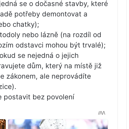
(jedná se o dočasné stavby, které
ípadě potřeby demontovat a
ebo chatky);
odoly nebo lázně (na rozdíl od
zím odstavci mohou být trvalé);
okud se nejedná o jejich
vujete dům, který na místě již
 se zákonem, ale neprovádíte
ice).
 postavit bez povolení