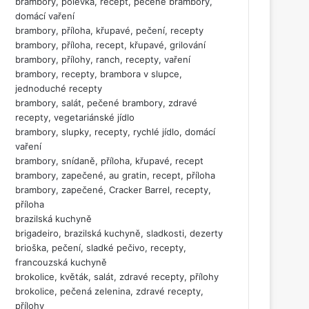
brambory, polévka, recept, pečené brambory,
domácí vaření
brambory, příloha, křupavé, pečení, recepty
brambory, příloha, recept, křupavé, grilování
brambory, přílohy, ranch, recepty, vaření
brambory, recepty, brambora v slupce,
jednoduché recepty
brambory, salát, pečené brambory, zdravé
recepty, vegetariánské jídlo
brambory, slupky, recepty, rychlé jídlo, domácí
vaření
brambory, snídaně, příloha, křupavé, recept
brambory, zapečené, au gratin, recept, příloha
brambory, zapečené, Cracker Barrel, recepty,
příloha
brazilská kuchyně
brigadeiro, brazilská kuchyně, sladkosti, dezerty
brioška, pečení, sladké pečivo, recepty,
francouzská kuchyně
brokolice, květák, salát, zdravé recepty, přílohy
brokolice, pečená zelenina, zdravé recepty,
přílohy