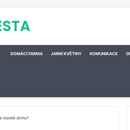
ESTA
DOMÁCÍ FARMA
JARNÍ KVĚTINY
KOMUNIKACE
O
ke stavbě domu?