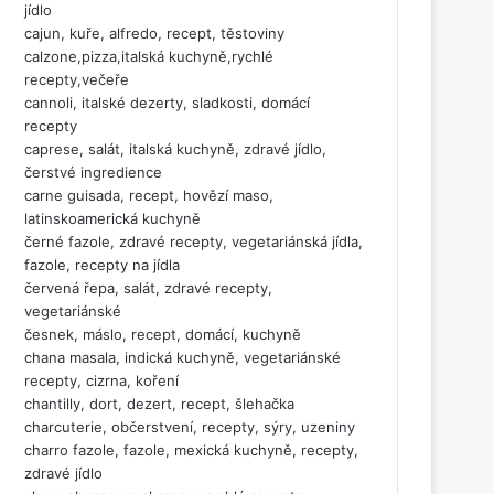
jídlo
cajun, kuře, alfredo, recept, těstoviny
calzone,pizza,italská kuchyně,rychlé
recepty,večeře
cannoli, italské dezerty, sladkosti, domácí
recepty
caprese, salát, italská kuchyně, zdravé jídlo,
čerstvé ingredience
carne guisada, recept, hovězí maso,
latinskoamerická kuchyně
černé fazole, zdravé recepty, vegetariánská jídla,
fazole, recepty na jídla
červená řepa, salát, zdravé recepty,
vegetariánské
česnek, máslo, recept, domácí, kuchyně
chana masala, indická kuchyně, vegetariánské
recepty, cizrna, koření
chantilly, dort, dezert, recept, šlehačka
charcuterie, občerstvení, recepty, sýry, uzeniny
charro fazole, fazole, mexická kuchyně, recepty,
zdravé jídlo