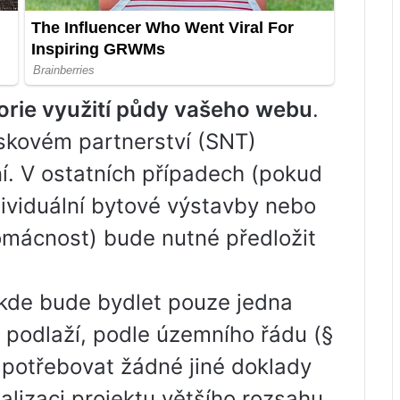
orie využití půdy vašeho webu
.
skovém partnerství (SNT)
í. V ostatních případech (pokud
ividuální bytové výstavby nebo
ácnost) bude nutné předložit
.
kde bude bydlet pouze jedna
i podlaží, podle územního řádu (§
 potřebovat žádné jiné doklady
alizaci projektu většího rozsahu