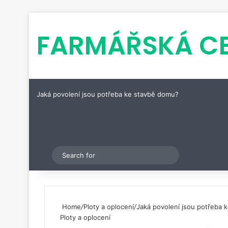
FARMÁŘSKÁ C
Jaká povolení jsou potřeba ke stavbě domu?
Pinterest
Switch skin
Search
for
Home
/
Ploty a oplocení
/
Jaká povolení jsou potřeba 
Ploty a oplocení