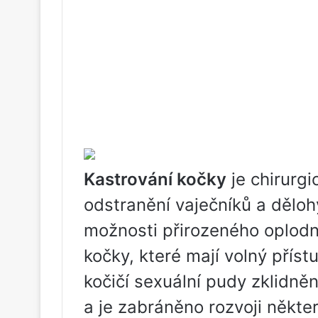
Kastrování kočky
je chirurg
odstranění vaječníků a děloh
možnosti přirozeného oplodně
kočky, které mají volný přístu
kočičí sexuální pudy zklidně
a je zabráněno rozvoji někte