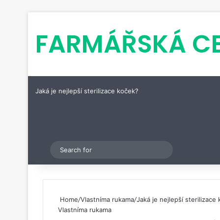
FARMÁŘSKÁ C
Jaká je nejlepší sterilizace koček?
Pinterest
Switch skin
Search
for
Home
/
Vlastníma rukama
/
Jaká je nejlepší sterilizace
Vlastníma rukama