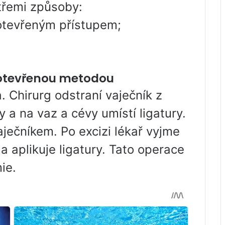
 třemi způsoby:
 otevřeným přístupem;
u otevřenou metodou
. Chirurg odstraní vaječník z
 a na vaz a cévy umístí ligatury.
ječníkem. Po excizi lékař vyjme
a aplikuje ligatury. Tato operace
ie.