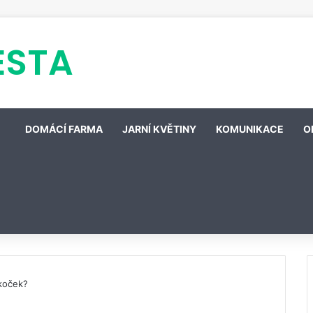
ESTA
DOMÁCÍ FARMA
JARNÍ KVĚTINY
KOMUNIKACE
O
 koček?