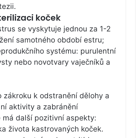
ezii.
erilizaci koček
strus se vyskytuje jednou za 1-2
užení samotného období estru;
eprodukčního systému: purulentní
ysty nebo novotvary vaječníků a
o zákroku k odstranění dělohy a
ní aktivity a zabránění
 má další pozitivní aspekty:
lka života kastrovaných koček.