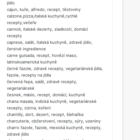
jídlo
cajun, kuře, alfredo, recept, těstoviny
calzone,pizza,italská kuchyně,rychlé
recepty,večeře
cannoli, italské dezerty, sladkosti, domácí
recepty
caprese, salát, italská kuchyně, zdravé jídlo,
čerstvé ingredience
carne guisada, recept, hovězí maso,
latinskoamerická kuchyně
černé fazole, zdravé recepty, vegetariánská jídla,
fazole, recepty na jídla
červená řepa, salát, zdravé recepty,
vegetariánské
česnek, máslo, recept, domácí, kuchyně
chana masala, indická kuchyně, vegetariánské
recepty, cizrna, koření
chantilly, dort, dezert, recept, šlehačka
charcuterie, občerstvení, recepty, sýry, uzeniny
charro fazole, fazole, mexická kuchyně, recepty,
zdravé jídlo