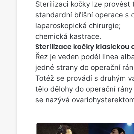
Sterilizaci kočky lze provést
standardní břišní operace s
laparoskopická chirurgie;
chemická kastrace.
Sterilizace kočky klasicko
Řez je veden podél linea alba
jedné strany do operační rány
Totéž se provádí s druhým va
tělo dělohy do operační rány 
se nazývá ovariohysterektom