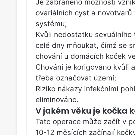
Je zabráněno možnosti vznik
ovariálních cyst a novotvar
systému;
Kvůli nedostatku sexuálního 
celé dny mňoukat, čímž se sn
chování u domácích koček v
Chování je korigováno kvůli 
třeba označovat území;
Riziko nákazy infekčními po
eliminováno.
V jakém věku je kočka 
Tato operace může začít v p
10-12 měsících začínají kočky