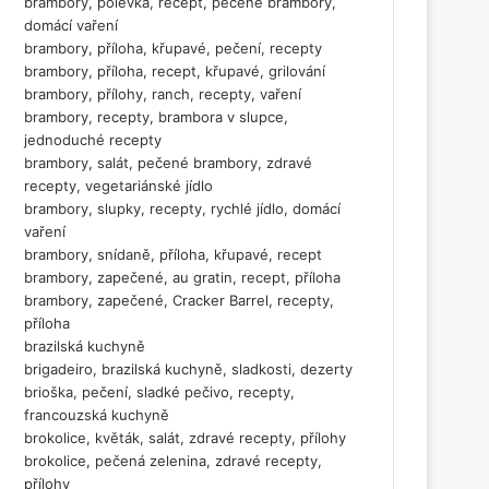
brambory, polévka, recept, pečené brambory,
domácí vaření
brambory, příloha, křupavé, pečení, recepty
brambory, příloha, recept, křupavé, grilování
brambory, přílohy, ranch, recepty, vaření
brambory, recepty, brambora v slupce,
jednoduché recepty
brambory, salát, pečené brambory, zdravé
recepty, vegetariánské jídlo
brambory, slupky, recepty, rychlé jídlo, domácí
vaření
brambory, snídaně, příloha, křupavé, recept
brambory, zapečené, au gratin, recept, příloha
brambory, zapečené, Cracker Barrel, recepty,
příloha
brazilská kuchyně
brigadeiro, brazilská kuchyně, sladkosti, dezerty
brioška, pečení, sladké pečivo, recepty,
francouzská kuchyně
brokolice, květák, salát, zdravé recepty, přílohy
brokolice, pečená zelenina, zdravé recepty,
přílohy