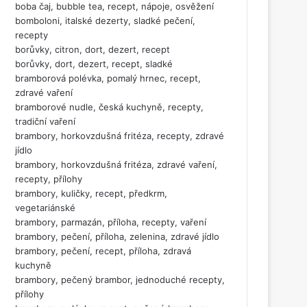
boba čaj, bubble tea, recept, nápoje, osvěžení
bomboloni, italské dezerty, sladké pečení,
recepty
borůvky, citron, dort, dezert, recept
borůvky, dort, dezert, recept, sladké
bramborová polévka, pomalý hrnec, recept,
zdravé vaření
bramborové nudle, česká kuchyně, recepty,
tradiční vaření
brambory, horkovzdušná fritéza, recepty, zdravé
jídlo
brambory, horkovzdušná fritéza, zdravé vaření,
recepty, přílohy
brambory, kuličky, recept, předkrm,
vegetariánské
brambory, parmazán, příloha, recepty, vaření
brambory, pečení, příloha, zelenina, zdravé jídlo
brambory, pečení, recept, příloha, zdravá
kuchyně
brambory, pečený brambor, jednoduché recepty,
přílohy