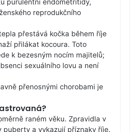
u purulentní endometritidy,
ů ženského reprodukčního
tepla přestává kočka během říje
aží přilákat kocoura. Toto
ede k bezesným nocím majitelů;
absenci sexuálního lovu a není
hlavně přenosnými chorobami je
kastrovaná?
oměrně raném věku. Zpravidla v
 puberty a vykazují příznaky říje.