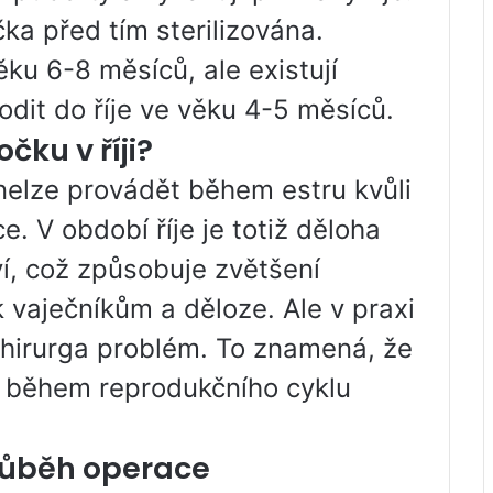
ka před tím sterilizována.
ěku 6-8 měsíců, ale existují
odit do říje ve věku 4-5 měsíců.
čku v říji?
i nelze provádět během estru kvůli
. V období říje je totiž děloha
í, což způsobuje zvětšení
k vaječníkům a děloze. Ale v praxi
hirurga problém. To znamená, že
oli během reprodukčního cyklu
průběh operace