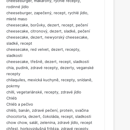
cheeseburger, makarony, rychlé recepty,
rodinné jídlo
cheeseburger, zapečený, recept, rychlé jídlo,
mleté maso
cheesecake, borůvky, dezert, recept, pečení
cheesecake, citronový, dezert, sladké, pečení
cheesecake, dezert, newyorský cheesecake,
sladké, recept
cheesecake, red velvet, dezert, recepty,
sladkosti
cheesecake, třešně, dezert, recept, sladkosti
chia, pudink, zdravé recepty, dezerty, veganské
recepty
chilaquiles, mexická kuchyně, recepty, snídaně,
pokrmy
chilli, vegetariánské, recepty, zdravé jídlo
Chléb
Chléb a pečivo
chléb, banán, zdravé pečení, protein, svačina
chocotorta, dezert, čokoláda, recept, sladkosti
chow chow, salát, zelenina, zdravé jídlo, recept
chřest, horkovzdušná fritéza, zdravé recepty,