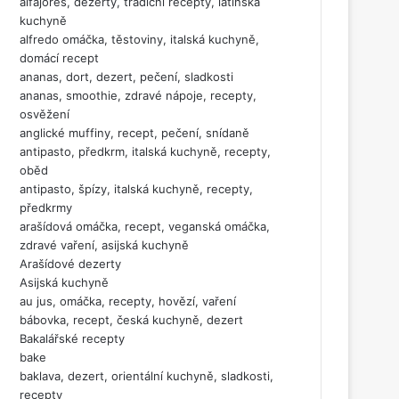
alfajores, dezerty, tradiční recepty, latinská
kuchyně
alfredo omáčka, těstoviny, italská kuchyně,
domácí recept
ananas, dort, dezert, pečení, sladkosti
ananas, smoothie, zdravé nápoje, recepty,
osvěžení
anglické muffiny, recept, pečení, snídaně
antipasto, předkrm, italská kuchyně, recepty,
oběd
antipasto, špízy, italská kuchyně, recepty,
předkrmy
arašídová omáčka, recept, veganská omáčka,
zdravé vaření, asijská kuchyně
Arašídové dezerty
Asijská kuchyně
au jus, omáčka, recepty, hovězí, vaření
bábovka, recept, česká kuchyně, dezert
Bakalářské recepty
bake
baklava, dezert, orientální kuchyně, sladkosti,
recepty