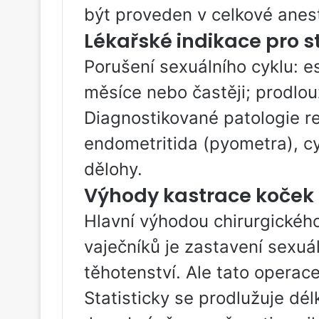
být proveden v celkové anest
Lékařské indikace pro st
Porušení sexuálního cyklu: e
měsíce nebo častěji; prodlo
Diagnostikované patologie r
endometritida (pyometra), c
dělohy.
Výhody kastrace koček
Hlavní výhodou chirurgickéh
vaječníků je zastavení sexuál
těhotenství. Ale tato operace
Statisticky se prodlužuje dé