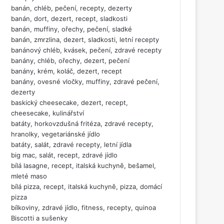
banán, chléb, pečení, recepty, dezerty
banán, dort, dezert, recept, sladkosti
banán, muffiny, ořechy, pečení, sladké
banán, zmrzlina, dezert, sladkosti, letní recepty
banánový chléb, kvásek, pečení, zdravé recepty
banány, chléb, ořechy, dezert, pečení
banány, krém, koláč, dezert, recept
banány, ovesné vločky, muffiny, zdravé pečení,
dezerty
baskický cheesecake, dezert, recept,
cheesecake, kulinářství
batáty, horkovzdušná fritéza, zdravé recepty,
hranolky, vegetariánské jídlo
batáty, salát, zdravé recepty, letní jídla
big mac, salát, recept, zdravé jídlo
bílá lasagne, recept, italská kuchyně, bešamel,
mleté maso
bílá pizza, recept, italská kuchyně, pizza, domácí
pizza
bílkoviny, zdravé jídlo, fitness, recepty, quinoa
Biscotti a sušenky