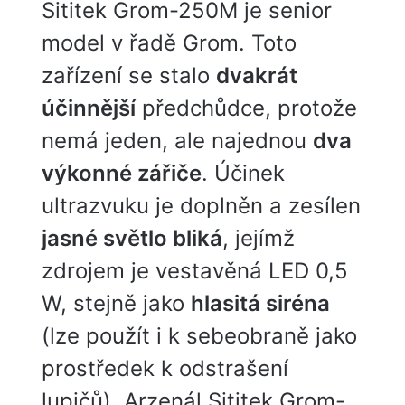
Sititek Grom-250M je senior
model v řadě Grom. Toto
zařízení se stalo
dvakrát
účinnější
předchůdce, protože
nemá jeden, ale najednou
dva
výkonné zářiče
. Účinek
ultrazvuku je doplněn a zesílen
jasné světlo bliká
, jejímž
zdrojem je vestavěná LED 0,5
W, stejně jako
hlasitá siréna
(lze použít i k sebeobraně jako
prostředek k odstrašení
lupičů). Arzenál Sititek Grom-