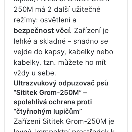
250M má 2 další užitečné
režimy: osvětlení a
bezpečnost věcí
. Zařízení je
lehké a skladné – snadno se
vejde do kapsy, kabelky nebo
kabelky, tzn. můžete ho mít
vždy u sebe.
Ultrazvukový odpuzovač psů
“Sititek Grom-250M” –
spolehlivá ochrana proti
“čtyřnohým lupičům”
Zařízení Sititek Grom-250M je
levný, kompaktní prostředek k