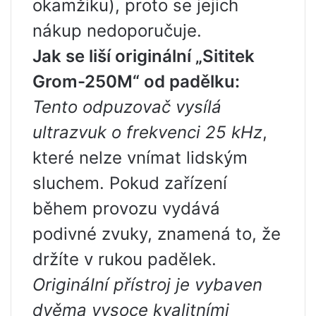
okamžiku), proto se jejich
nákup nedoporučuje.
Jak se liší originální „Sititek
Grom-250M“ od padělku:
Tento odpuzovač vysílá
ultrazvuk o frekvenci 25 kHz
,
které nelze vnímat lidským
sluchem. Pokud zařízení
během provozu vydává
podivné zvuky, znamená to, že
držíte v rukou padělek.
Originální přístroj je vybaven
dvěma vysoce kvalitními