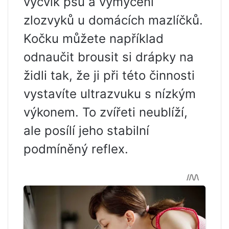
výcvik psů a vymýcení
zlozvyků u domácích mazlíčků.
Kočku můžete například
odnaučit brousit si drápky na
židli tak, že ji při této činnosti
vystavíte ultrazvuku s nízkým
výkonem. To zvířeti neublíží,
ale posílí jeho stabilní
podmíněný reflex.