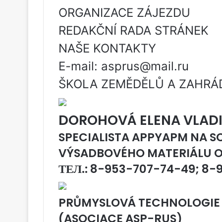
ORGANIZACE ZÁJEZDU
REDAKČNÍ RADA STRÁNEK
NAŠE KONTAKTY
E-mail: asprus@mail.ru
ŠKOLA ZEMĚDĚLŮ A ZAHRÁ
DOROHOVÁ ELENA VLAD
SPECIALISTA APPYAPM NA S
VÝSADBOVÉHO MATERIÁLU O
ТЕЛ.: 8-953-707-74-49; 8-
PRŮMYSLOVÁ TECHNOLOGIE
(ASOCIACE ASP-RUS)