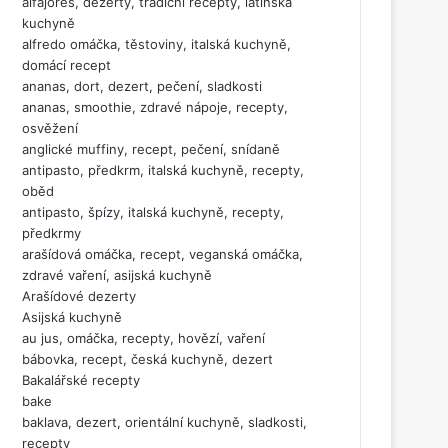
alfajores, dezerty, tradiční recepty, latinská
kuchyně
alfredo omáčka, těstoviny, italská kuchyně,
domácí recept
ananas, dort, dezert, pečení, sladkosti
ananas, smoothie, zdravé nápoje, recepty,
osvěžení
anglické muffiny, recept, pečení, snídaně
antipasto, předkrm, italská kuchyně, recepty,
oběd
antipasto, špízy, italská kuchyně, recepty,
předkrmy
arašídová omáčka, recept, veganská omáčka,
zdravé vaření, asijská kuchyně
Arašídové dezerty
Asijská kuchyně
au jus, omáčka, recepty, hovězí, vaření
bábovka, recept, česká kuchyně, dezert
Bakalářské recepty
bake
baklava, dezert, orientální kuchyně, sladkosti,
recepty