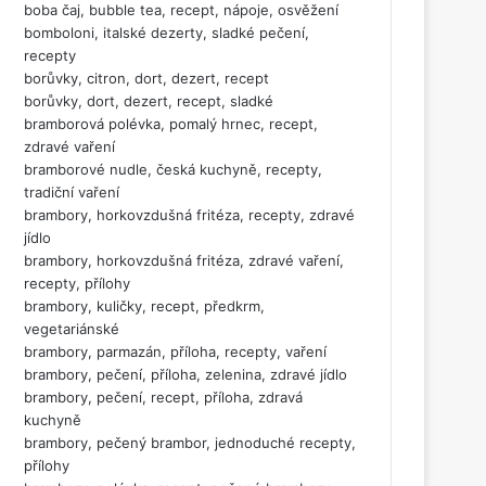
boba čaj, bubble tea, recept, nápoje, osvěžení
bomboloni, italské dezerty, sladké pečení,
recepty
borůvky, citron, dort, dezert, recept
borůvky, dort, dezert, recept, sladké
bramborová polévka, pomalý hrnec, recept,
zdravé vaření
bramborové nudle, česká kuchyně, recepty,
tradiční vaření
brambory, horkovzdušná fritéza, recepty, zdravé
jídlo
brambory, horkovzdušná fritéza, zdravé vaření,
recepty, přílohy
brambory, kuličky, recept, předkrm,
vegetariánské
brambory, parmazán, příloha, recepty, vaření
brambory, pečení, příloha, zelenina, zdravé jídlo
brambory, pečení, recept, příloha, zdravá
kuchyně
brambory, pečený brambor, jednoduché recepty,
přílohy