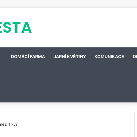
ESTA
DOMÁCÍ FARMA
JARNÍ KVĚTINY
KOMUNIKACE
O
mezi fíky?