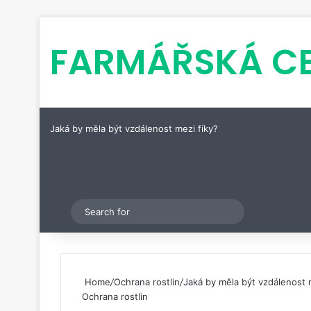
FARMÁŘSKÁ C
Jaká by měla být vzdálenost mezi fíky?
Pinterest
Switch skin
Search
for
Home
/
Ochrana rostlin
/
Jaká by měla být vzdálenost 
Ochrana rostlin