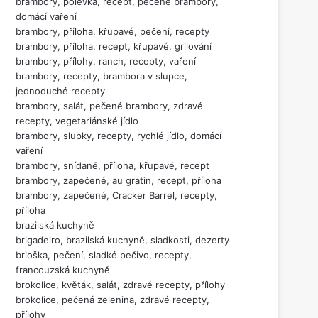
brambory, polévka, recept, pečené brambory,
domácí vaření
brambory, příloha, křupavé, pečení, recepty
brambory, příloha, recept, křupavé, grilování
brambory, přílohy, ranch, recepty, vaření
brambory, recepty, brambora v slupce,
jednoduché recepty
brambory, salát, pečené brambory, zdravé
recepty, vegetariánské jídlo
brambory, slupky, recepty, rychlé jídlo, domácí
vaření
brambory, snídaně, příloha, křupavé, recept
brambory, zapečené, au gratin, recept, příloha
brambory, zapečené, Cracker Barrel, recepty,
příloha
brazilská kuchyně
brigadeiro, brazilská kuchyně, sladkosti, dezerty
brioška, pečení, sladké pečivo, recepty,
francouzská kuchyně
brokolice, květák, salát, zdravé recepty, přílohy
brokolice, pečená zelenina, zdravé recepty,
přílohy