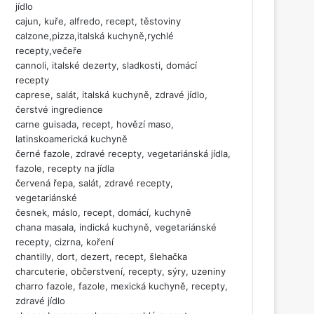
jídlo
cajun, kuře, alfredo, recept, těstoviny
calzone,pizza,italská kuchyně,rychlé
recepty,večeře
cannoli, italské dezerty, sladkosti, domácí
recepty
caprese, salát, italská kuchyně, zdravé jídlo,
čerstvé ingredience
carne guisada, recept, hovězí maso,
latinskoamerická kuchyně
černé fazole, zdravé recepty, vegetariánská jídla,
fazole, recepty na jídla
červená řepa, salát, zdravé recepty,
vegetariánské
česnek, máslo, recept, domácí, kuchyně
chana masala, indická kuchyně, vegetariánské
recepty, cizrna, koření
chantilly, dort, dezert, recept, šlehačka
charcuterie, občerstvení, recepty, sýry, uzeniny
charro fazole, fazole, mexická kuchyně, recepty,
zdravé jídlo