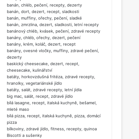
banán, chléb, pečení, recepty, dezerty
banán, dort, dezert, recept, sladkosti
banán, muffiny, ořechy, pečení, sladké
banán, zmrzlina, dezert, sladkosti, letní recepty
banánový chléb, kvásek, pečení, zdravé recepty
banány, chléb, ořechy, dezert, pečení
banány, krém, koláč, dezert, recept
banány, ovesné vločky, muffiny, zdravé pečení,
dezerty
baskický cheesecake, dezert, recept,
cheesecake, kulinářství
batáty, horkovzdušná fritéza, zdravé recepty,
hranolky, vegetariánské jídlo
batáty, salát, zdravé recepty, letní jídla
big mac, salát, recept, zdravé jídlo
bílá lasagne, recept, italská kuchyně, bešamel,
mleté maso
bílá pizza, recept, italská kuchyně, pizza, domácí
pizza
bílkoviny, zdravé jídlo, fitness, recepty, quinoa
Biscotti a sušenky