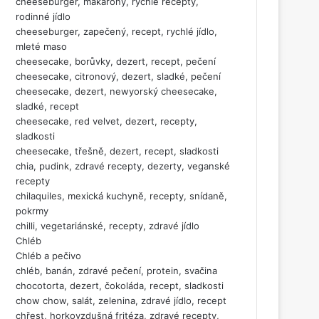
cheeseburger, makarony, rychlé recepty,
rodinné jídlo
cheeseburger, zapečený, recept, rychlé jídlo,
mleté maso
cheesecake, borůvky, dezert, recept, pečení
cheesecake, citronový, dezert, sladké, pečení
cheesecake, dezert, newyorský cheesecake,
sladké, recept
cheesecake, red velvet, dezert, recepty,
sladkosti
cheesecake, třešně, dezert, recept, sladkosti
chia, pudink, zdravé recepty, dezerty, veganské
recepty
chilaquiles, mexická kuchyně, recepty, snídaně,
pokrmy
chilli, vegetariánské, recepty, zdravé jídlo
Chléb
Chléb a pečivo
chléb, banán, zdravé pečení, protein, svačina
chocotorta, dezert, čokoláda, recept, sladkosti
chow chow, salát, zelenina, zdravé jídlo, recept
chřest, horkovzdušná fritéza, zdravé recepty,