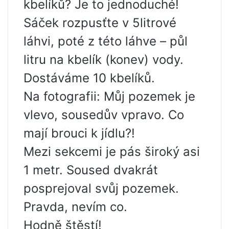
kbelíků? Je to jednoduché!
Sáček rozpusťte v 5litrové
láhvi, poté z této láhve – půl
litru na kbelík (konev) vody.
Dostáváme 10 kbelíků.
Na fotografii: Můj pozemek je
vlevo, sousedův vpravo. Co
mají brouci k jídlu?!
Mezi sekcemi je pás široký asi
1 metr. Soused dvakrát
posprejoval svůj pozemek.
Pravda, nevím co.
Hodně štěstí!