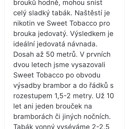
brouků hodně, mohou sníst
celý sladký tabák. Naštěstí je
nikotin ve Sweet Tobacco pro
brouka jedovatý. Výsledkem je
ideální jedovatá návnada.
Dosah až 50 metrů. V prvních
dvou letech jsme vysazovali
Sweet Tobacco po obvodu
výsadby brambor a do řádků s
rozestupem 1,5-2 metry. Už 10
let ani jeden brouček na
bramborách či jiných nočních.
Tabák vonný vyséváme 2-2,5