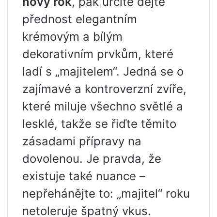
nový rok
, pak určitě dejte
přednost elegantním
krémovým a bílým
dekorativním prvkům, které
ladí s „majitelem“. Jedná se o
zajímavé a kontroverzní zvíře,
které miluje všechno světlé a
lesklé, takže se řiďte těmito
zásadami přípravy na
dovolenou. Je pravda, že
existuje také nuance –
nepřehánějte to: „majitel“ roku
netoleruje špatný vkus.