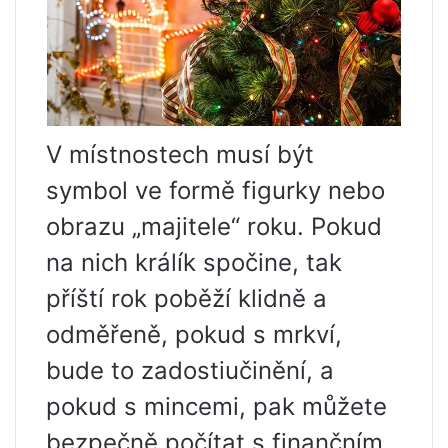
V místnostech musí být
symbol ve formě figurky nebo
obrazu „majitele“ roku. Pokud
na nich králík spočine, tak
příští rok poběží klidně a
odměřeně, pokud s mrkví,
bude to zadostiučinění, a
pokud s mincemi, pak můžete
bezpečně počítat s finančním