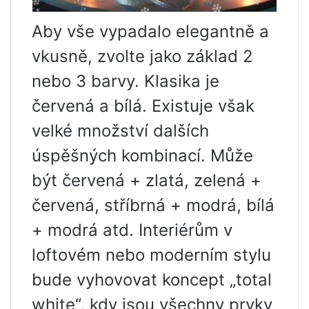
Aby vše vypadalo elegantně a
vkusně, zvolte jako základ 2
nebo 3 barvy. Klasika je
červená a bílá. Existuje však
velké množství dalších
úspěšných kombinací. Může
být červená + zlatá, zelená +
červená, stříbrná + modrá, bílá
+ modrá atd. Interiérům v
loftovém nebo moderním stylu
bude vyhovovat koncept „total
white“, kdy jsou všechny prvky