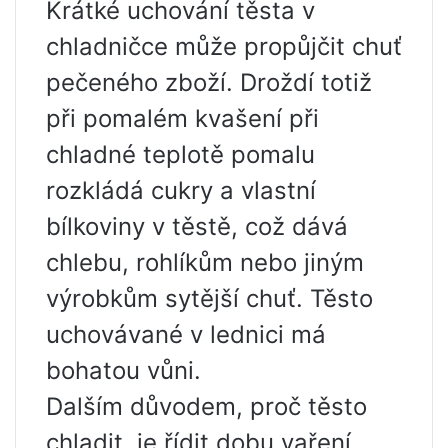
Krátké uchování těsta v
chladničce může propůjčit chuť
pečeného zboží. Droždí totiž
při pomalém kvašení při
chladné teplotě pomalu
rozkládá cukry a vlastní
bílkoviny v těstě, což dává
chlebu, rohlíkům nebo jiným
výrobkům sytější chuť. Těsto
uchovávané v lednici má
bohatou vůni.
Dalším důvodem, proč těsto
chladit, je řídit dobu vaření.