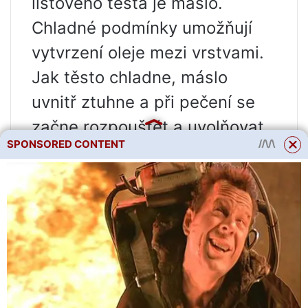
listového těsta je máslo.
Chladné podmínky umožňují
vytvrzení oleje mezi vrstvami.
Jak těsto chladne, máslo
uvnitř ztuhne a při pečení se
začne rozpouštět a uvolňovat
SPONSORED CONTENT
páru, čímž se mezi vrstvami
těsta vytvoří mnoho
vzduchových kapes. To dává
pečivu křupavou texturu a
objem.
Pokud si chcete usnadnit
proces vyvalování a tvarování