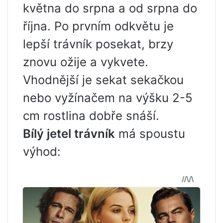
května do srpna a od srpna do
října. Po prvním odkvětu je
lepší trávník posekat, brzy
znovu ožije a vykvete.
Vhodnější je sekat sekačkou
nebo vyžínačem na výšku 2-5
cm rostlina dobře snáší.
Bílý jetel trávník
má spoustu
výhod: