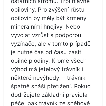
ostatních stromů. Trpí hlavně
obiloviny. Pro zvýšení růstu
obilovin by měly být krmeny
minerálními hnojivy. Nebo
vyvolat vzrůst s podporou
vyžínače, ale v tomto případě
je nutné čas od času zasít
obilné plodiny. Kromě všech
výhod má jetelový trávník i
některé nevýhody: – trávník
špatně snáší přetížení. Pokud
dodržujete základní pravidla
péče, pak trávník ze sněhově