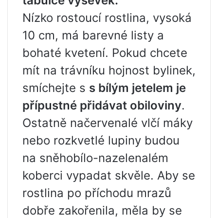
tabulce výsevek.
Nízko rostoucí rostlina, vysoká
10 cm, má barevné listy a
bohaté kvetení. Pokud chcete
mít na trávníku hojnost bylinek,
smíchejte s
s bílým jetelem je
přípustné přidávat obiloviny
.
Ostatně načervenalé vlčí máky
nebo rozkvetlé lupiny budou
na sněhobílo-nazelenalém
koberci vypadat skvěle. Aby se
rostlina po příchodu mrazů
dobře zakořenila, měla by se