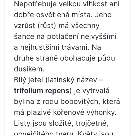
Nepotřebuje velkou vlhkost ani
dobře osvětlená místa. Jeho
vzrůst (růst) má všechny
šance na potlačení nejvyššími
a nejhustšími trávami. Na
druhé straně obohacuje půdu
dusíkem.
Bílý jetel (latinský název –
trifolium repens
) je vytrvalá
bylina z rodu bobovitých, která
má plazivé kořenové výhonky.
Listy jsou složité, trojčetné,
obvejčitého tvaru. Květy jsou