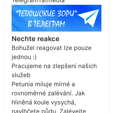
TelegramTatmedia
Nechte reakce
Bohužel reagovat lze pouze
jednou :)
Pracujeme na zlepšení našich
služeb
Petunia miluje mírné a
rovnoměrné zalévání. Jak
hliněná koule vysychá,
navlhčete půdu. Zalévejte