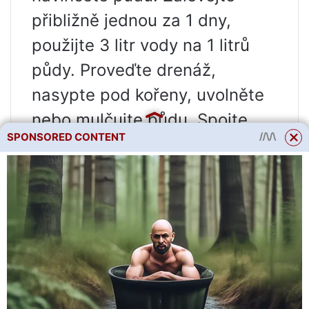
přibližně jednou za 1 dny,
použijte 3 litr vody na 1 litrů
půdy. Proveďte drenáž,
nasypte pod kořeny, uvolněte
nebo mulčujte půdu. Spojte
SPONSORED CONTENT
zálivku s hnojením. O své
zkušenosti, jak správně
zalévat petúnie ve volné půdě,
sdílím v tomto článku.
obsah
Petúnie vyžaduje mírnou