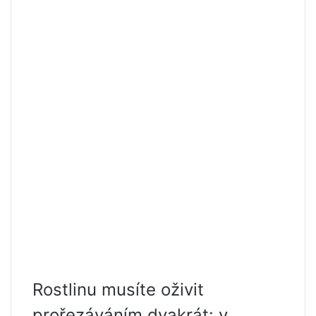
Rostlinu musíte oživit
prořezáváním dvakrát: v