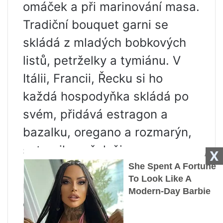
omáček a při marinování masa.
Tradiční bouquet garni se
skládá z mladých bobkových
listů, petrželky a tymiánu. V
Itálii, Francii, Řecku si ho
každá hospodyňka skládá po
svém, přidává estragon a
bazalku, oregano a rozmarýn,
saturejku a šalvěj.
X
Při přípravě drůbeže se
používá směs másla s
čerstvým rozmarýnem a
petrželkou: vkládá se pod kůži,