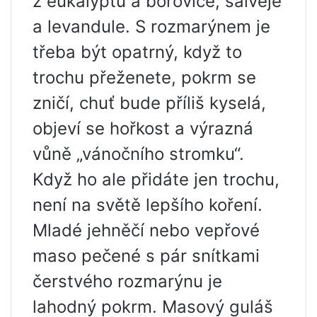
z eukalyptu a borovice, šalvěje
a levandule. S rozmarýnem je
třeba být opatrný, když to
trochu přeženete, pokrm se
zničí, chuť bude příliš kyselá,
objeví se hořkost a výrazná
vůně „vánočního stromku“.
Když ho ale přidáte jen trochu,
není na světě lepšího koření.
Mladé jehněčí nebo vepřové
maso pečené s pár snítkami
čerstvého rozmarýnu je
lahodný pokrm. Masový guláš