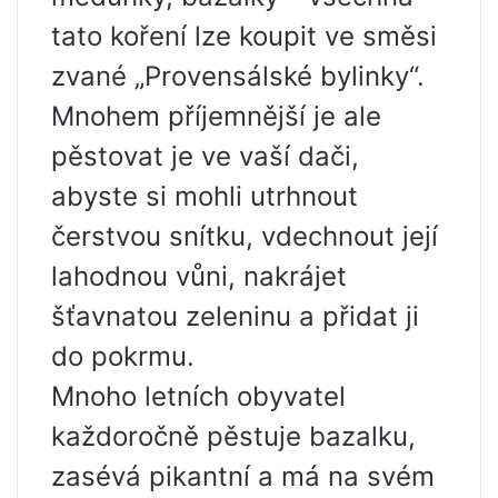
tato koření lze koupit ve směsi
zvané „Provensálské bylinky“.
Mnohem příjemnější je ale
pěstovat je ve vaší dači,
abyste si mohli utrhnout
čerstvou snítku, vdechnout její
lahodnou vůni, nakrájet
šťavnatou zeleninu a přidat ji
do pokrmu.
Mnoho letních obyvatel
každoročně pěstuje bazalku,
zasévá pikantní a má na svém