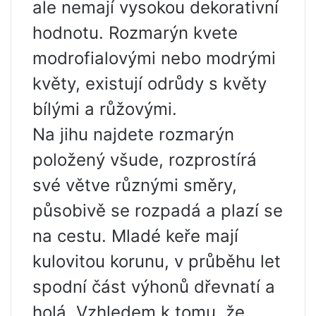
ale nemají vysokou dekorativní
hodnotu. Rozmarýn kvete
modrofialovými nebo modrými
květy, existují odrůdy s květy
bílými a růžovými.
Na jihu najdete rozmarýn
položený všude, rozprostírá
své větve různými směry,
působivě se rozpadá a plazí se
na cestu. Mladé keře mají
kulovitou korunu, v průběhu let
spodní část výhonů dřevnatí a
holá. Vzhledem k tomu, že