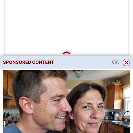
SPONSORED CONTENT
Otevřená půda, skleník
nebo kontejner?
Ve volné půdě se rozmarýn
pěstuje jako jednoletá plodina.