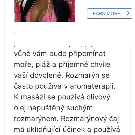
aby bylo maso křehčí a
tučnější a mělo jasnou vůni.
Je hezké mít v relaxační zóně
pár keřů rozmarýnu, jejichž
vůně vám bude připomínat
moře, pláž a příjemné chvíle
vaší dovolené. Rozmarýn se
často používá v aromaterapii.
K masáži se používá olivový
olej napuštěný suchým
rozmarýnem. Rozmarýnový čaj
má uklidňující účinek a používá