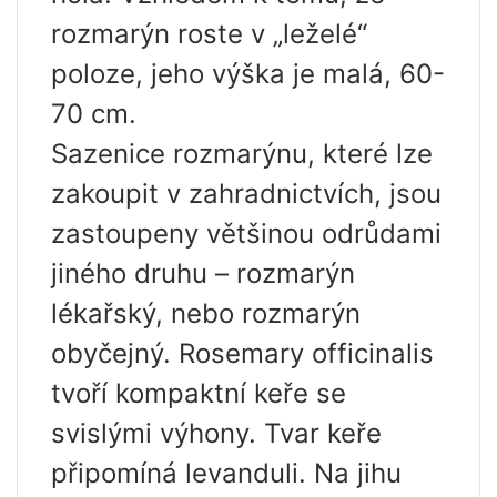
rozmarýn roste v „leželé“
poloze, jeho výška je malá, 60-
70 cm.
Sazenice rozmarýnu, které lze
zakoupit v zahradnictvích, jsou
zastoupeny většinou odrůdami
jiného druhu – rozmarýn
lékařský, nebo rozmarýn
obyčejný. Rosemary officinalis
tvoří kompaktní keře se
svislými výhony. Tvar keře
připomíná levanduli. Na jihu