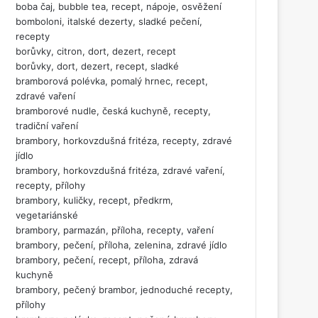
boba čaj, bubble tea, recept, nápoje, osvěžení
bomboloni, italské dezerty, sladké pečení,
recepty
borůvky, citron, dort, dezert, recept
borůvky, dort, dezert, recept, sladké
bramborová polévka, pomalý hrnec, recept,
zdravé vaření
bramborové nudle, česká kuchyně, recepty,
tradiční vaření
brambory, horkovzdušná fritéza, recepty, zdravé
jídlo
brambory, horkovzdušná fritéza, zdravé vaření,
recepty, přílohy
brambory, kuličky, recept, předkrm,
vegetariánské
brambory, parmazán, příloha, recepty, vaření
brambory, pečení, příloha, zelenina, zdravé jídlo
brambory, pečení, recept, příloha, zdravá
kuchyně
brambory, pečený brambor, jednoduché recepty,
přílohy