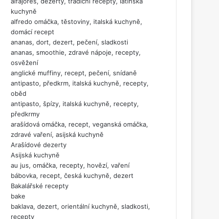
alfajores, dezerty, tradiční recepty, latinská
kuchyně
alfredo omáčka, těstoviny, italská kuchyně,
domácí recept
ananas, dort, dezert, pečení, sladkosti
ananas, smoothie, zdravé nápoje, recepty,
osvěžení
anglické muffiny, recept, pečení, snídaně
antipasto, předkrm, italská kuchyně, recepty,
oběd
antipasto, špízy, italská kuchyně, recepty,
předkrmy
arašídová omáčka, recept, veganská omáčka,
zdravé vaření, asijská kuchyně
Arašídové dezerty
Asijská kuchyně
au jus, omáčka, recepty, hovězí, vaření
bábovka, recept, česká kuchyně, dezert
Bakalářské recepty
bake
baklava, dezert, orientální kuchyně, sladkosti,
recepty