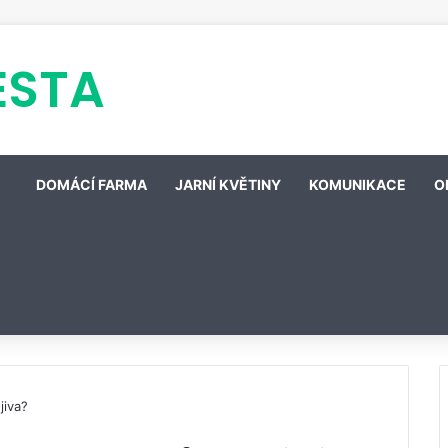
ESTA
DOMÁCÍ FARMA
JARNÍ KVĚTINY
KOMUNIKACE
O
jiva?