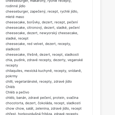
cheeseburger, makarony, rychlé recepty,
rodinné jídlo
cheeseburger, zapečený, recept, rychlé jídlo,
mleté maso
cheesecake, borůvky, dezert, recept, pečení
cheesecake, citronový, dezert, sladké, pečení
cheesecake, dezert, newyorský cheesecake,
sladké, recept
cheesecake, red velvet, dezert, recepty,
sladkosti
cheesecake, třešně, dezert, recept, sladkosti
chia, pudink, zdravé recepty, dezerty, veganské
recepty
chilaquiles, mexická kuchyně, recepty, snídaně,
pokrmy
chilli, vegetariánské, recepty, zdravé jídlo
Chléb
Chléb a pečivo
chléb, banán, zdravé pečení, protein, svačina
chocotorta, dezert, čokoláda, recept, sladkosti
chow chow, salát, zelenina, zdravé jídlo, recept
chřest, horkovzdušná fritéza, zdravé recepty,