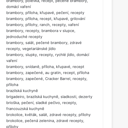
brambory, polévka, recept, pečené brambory,
domácí vaření
brambory, příloha, křupavé, pečení, recepty
brambory, příloha, recept, křupavé, grilování
brambory, přílohy, ranch, recepty, vaření
brambory, recepty, brambora v slupce,
jednoduché recepty
brambory, salát, pečené brambory, zdravé
recepty, vegetariánské jídlo
brambory, slupky, recepty, rychlé jídlo, domácí
vaření
brambory, snídaně, příloha, křupavé, recept
brambory, zapečené, au gratin, recept, příloha
brambory, zapečené, Cracker Barrel, recepty,
příloha
brazilská kuchyně
brigadeiro, brazilská kuchyně, sladkosti, dezerty
brioška, pečení, sladké pečivo, recepty,
francouzská kuchyně
brokolice, květák, salát, zdravé recepty, přílohy
brokolice, pečená zelenina, zdravé recepty,
přílohy