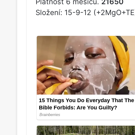
Platnost 6 měsíců.
21650
Složení: 15-9-12 (+2MgO+TE)