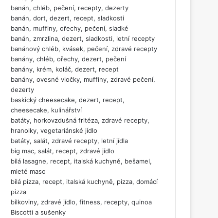
banán, chléb, pečení, recepty, dezerty
banán, dort, dezert, recept, sladkosti
banán, muffiny, ořechy, pečení, sladké
banán, zmrzlina, dezert, sladkosti, letní recepty
banánový chléb, kvásek, pečení, zdravé recepty
banány, chléb, ořechy, dezert, pečení
banány, krém, koláč, dezert, recept
banány, ovesné vločky, muffiny, zdravé pečení,
dezerty
baskický cheesecake, dezert, recept,
cheesecake, kulinářství
batáty, horkovzdušná fritéza, zdravé recepty,
hranolky, vegetariánské jídlo
batáty, salát, zdravé recepty, letní jídla
big mac, salát, recept, zdravé jídlo
bílá lasagne, recept, italská kuchyně, bešamel,
mleté maso
bílá pizza, recept, italská kuchyně, pizza, domácí
pizza
bílkoviny, zdravé jídlo, fitness, recepty, quinoa
Biscotti a sušenky