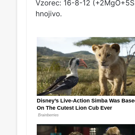
Vzorec: 16-8-12 (+2MgO+5S
hnojivo.