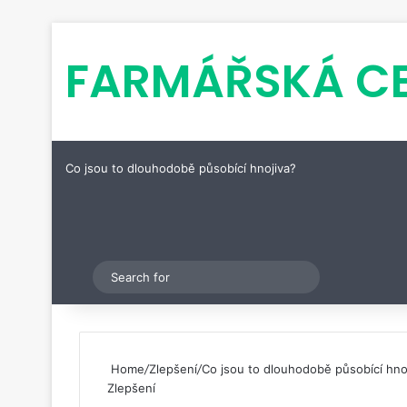
FARMÁŘSKÁ C
Co jsou to dlouhodobě působící hnojiva?
Pinterest
Switch skin
Search
for
Home
/
Zlepšení
/
Co jsou to dlouhodobě působící hno
Zlepšení